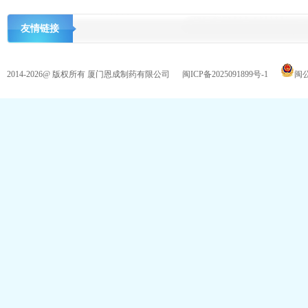
友情链接
2014-2026@ 版权所有 厦门恩成制药有限公司
闽ICP备2025091899号-1
闽公