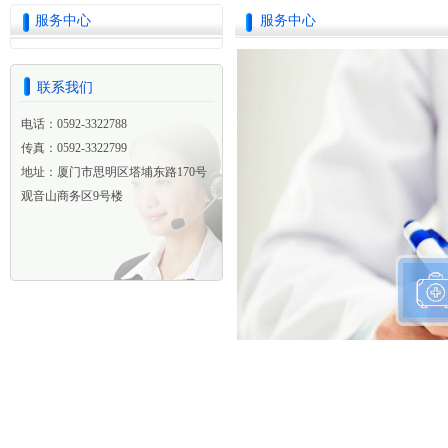
服务中心
服务中心
联系我们
电话：0592-3322788
传真：0592-3322799
地址：厦门市思明区塔埔东路170号
观音山商务区9号楼