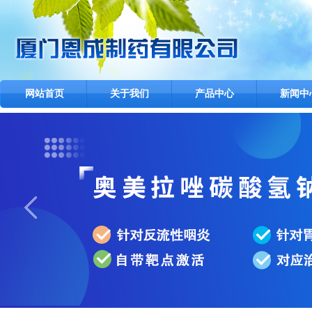
网站首页
关于我们
产品中心
新闻中