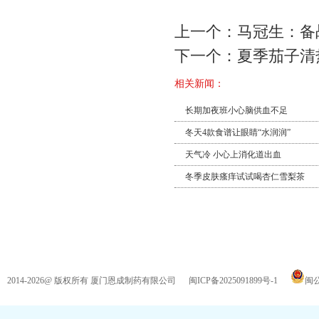
上一个：
马冠生：备
下一个：
夏季茄子清
相关新闻：
长期加夜班小心脑供血不足
冬天4款食谱让眼睛“水润润”
天气冷 小心上消化道出血
冬季皮肤瘙痒试试喝杏仁雪梨茶
友情链接
2014-2026@ 版权所有 厦门恩成制药有限公司
闽ICP备2025091899号-1
闽公