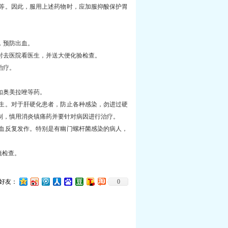
等。因此，服用上述药物时，应加服抑酸保护胃
，预防出血。
去医院看医生，并送大便化验检查。
治疗。
如奥美拉唑等药。
生。对于肝硬化患者，防止各种感染，勿进过硬
制，慎用消炎镇痛药并要针对病因进行治疗。
血反复发作。特别是有幽门螺杆菌感染的病人，
镜检查。
好友：
0