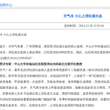
新闻中心
天气冷 小心上消化道出血
添加时间：2014-12-26 12:45:44
冷 小心上消化道出血
提示：冷空气来袭，广州突降温，医院里消化道出血的病人猛增。中山大学孙逸仙纪
转凉，消化道出血病人便会增加，已经是消化内科的常态，因此，以往有消化道疾病
访专家：
中山大学孙逸仙纪念医院
消化内科副主任黄开红教授
气一冷，最常见的消化道出血病人是患有
胃溃疡
和
十二指肠溃疡
（称为
消化性溃疡
授说，医学界目前还没有确切的结论，在低温的环境下，人体处于一种“应激状态”
皮质激素、甲状腺素等）分泌异常，导致血管收缩，使得胃酸分泌增多，导致消化道
指肠溃疡出血
。此外，天气寒冷使得上呼吸道感染增加，咳嗽造成血管压力增高，
。
肝硬化
病人在冬天也易出现上消化道大出血，诱因可能感染，血管系统收缩等，同
为消化性溃疡致病重要因素的幽门螺旋杆菌，冬季时胃肠粘膜保护因素减弱，加重对
溃疡出血有关。所以，在现实生活中，
上消化道出血
原因可能是多方面的。