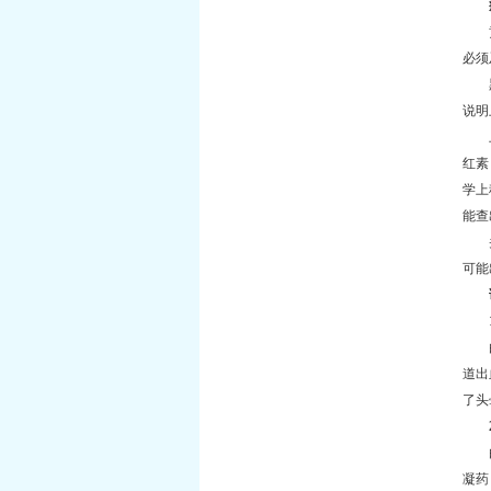
黄开
必须
黑便
说明
上消
红素
学上
能查
头晕
可能
1
由于
道出
了头
由于
凝药