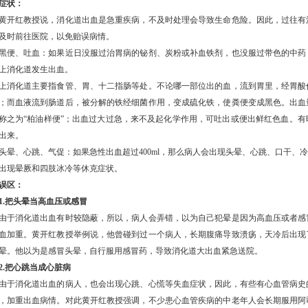
症状：
红教授说，消化道出血是急重疾病，不及时处理会导致生命危险。因此，过往有
及时前往医院，以免贻误病情。
、吐血：如果近日没服过治胃病的铋剂、炭粉或补血铁剂，也没服过带色的中药
上消化道发生出血。
化道主要指食管、胃、十二指肠等处。不论哪一部位出的血，流到胃里，经胃酸
；而血液流到肠道后，被分解的铁经细菌作用，变成硫化铁，使粪便变成黑色。出血
称之为“柏油样便”；出血过大过急，来不及起化学作用，可吐出或便出鲜红色血。
出来。
、心跳、气促：如果急性出血超过400ml，那么病人会出现头晕、心跳、口干、冷汗
出现晕厥和四肢冰冷等休克症状。
误区：
.把头晕当
高血压
或
感冒
消化道出血有时较隐蔽，所以，病人会弄错，以为自己犯晕是因为高血压或者感
血加重。黄开红教授举例说，他曾碰到过一个病人，长期腹痛导致溃疡，天冷后出现
晕。他以为是感冒头晕，自行服用感冒药，导致消化道大出血紧急送院。
2.把心跳当成心脏病
消化道出血的病人，也会出现心跳、心慌等失血症状，因此，有些有心血管病史
，加重出血病情。对此黄开红教授强调，不少患心血管疾病的中老年人会长期服用阿