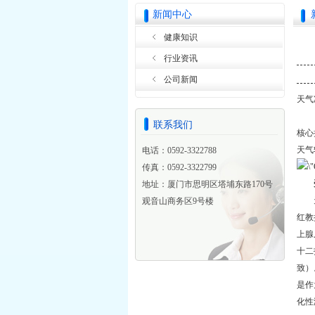
新闻中心
健康知识
行业资讯
公司新闻
天气
联系我们
核心
天气
电话：0592-3322788
传真：0592-3322799
受
地址：厦门市思明区塔埔东路170号
天
观音山商务区9号楼
红教
上腺
十二
致）
是作
化性