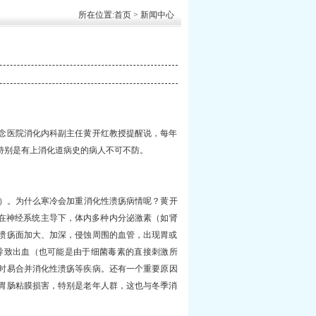
所在位置:
首页
> 新闻中心
念医院消化内科副主任黄开红教授提醒说，每年
特别是有上消化道病史的病人不可不防。
）。为什么寒冷会加重消化性溃疡病情呢？黄开
，在神经系统主导下，体内多种内分泌激素（如肾
溃疡面加大、加深，侵蚀周围的血管，出现胃或
导致出血（也可能是由于细菌毒素的直接刺激所
时易合并消化性溃疡等疾病。还有一个重要原因
胃肠粘膜损害，特别是老年人群，这也与冬季消