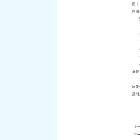
用非
粘膜
黄开
消化
注意
冬
确诊
有幽
食物
消化
反复
及时
上
下