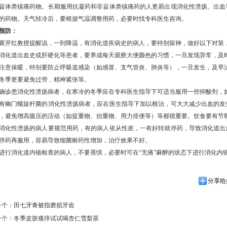
甾体类镇痛药物。长期服用抗凝药和非甾体类镇痛药的人更易出现消化性溃疡、出血
的药物。天气转冷后，要根据气温调整用药，必要时找专科医生咨询。
预防：
红教授提醒说，一到降温，有消化道疾病史的病人，要特别留神，做好以下对策
道出血史或肝硬化等患者，要养成每天观察大便颜色的习惯，一旦发现异常，及时
保暖，特别要防止呼吸道感染（如感冒、支气管炎、肺炎等），一旦发生，及早
季更要避免过劳，精神紧张等。
患消化性溃疡病者，在寒冷的冬季应在专科医生指导下可适当服用一些抑酸剂，
门螺旋杆菌的消化性溃疡病者，应在医生指导下加以根治，可大大减少出血的发
，避免增高腹压的活动（如提重物、抬重物、用力排便等）等都很重要。饮食要有节
性溃疡的病人要规范用药，有的病人依从性差，一有好转就停药，导致消化道出
停药再服用，容易导致细菌耐药性增加，治疗效果不好。
进行消化道内镜检查的病人，不要畏惧，必要时可在“无痛”麻醉的状态下进行消化内
分享给
一个：
田七牙膏被指磨损牙齿
一个：
冬季皮肤瘙痒试试喝杏仁雪梨茶